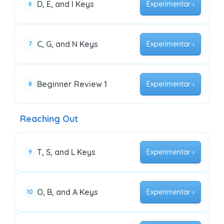
D, E, and I Keys
Experimentar ›
6
C, G, and N Keys
Experimentar ›
7
Beginner Review 1
Experimentar ›
8
Reaching Out
T, S, and L Keys
Experimentar ›
9
O, B, and A Keys
Experimentar ›
10