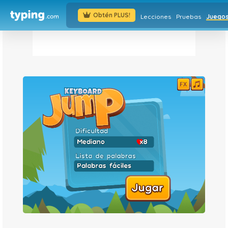
Obtén PLUS!
Lecciones
Pruebas
Juego
Keyboard
Jump