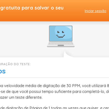
1 Page Typing Test
gratuita para salvar o seu
Iniciar sessão
DURAÇÃO DO TESTE:
os
 velovidade média de digitação de 30 PPM, você utilizará 
ue-se de que você possui tempo suficiente para completá-lo, 
azer um teste diferente.
 de digitação de Página de 1 todas as vezes que quiser, e cer