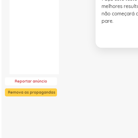
melhores result
não começará at
pare.
Reportar anúncio
Remova as propagandas