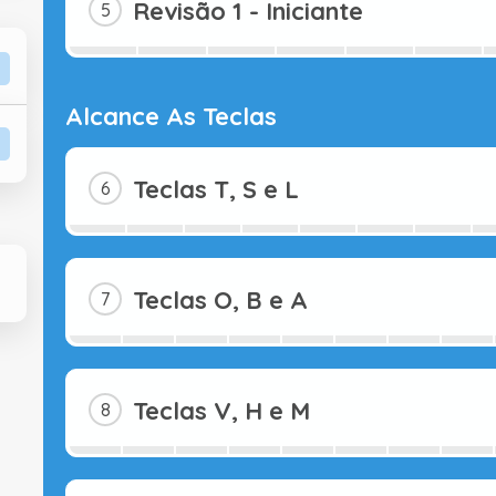
Revisão 1 - Iniciante
Alcance As Teclas
Teclas T, S e L
Teclas O, B e A
Teclas V, H e M