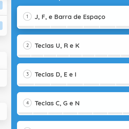
J, F, e Barra de Espaço
Teclas U, R e K
Teclas D, E e I
Teclas C, G e N