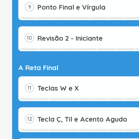
Ponto Final e Vírgula
Revisão 2 - Iniciante
A Reta Final
Teclas W e X
Tecla Ç, Til e Acento Agudo